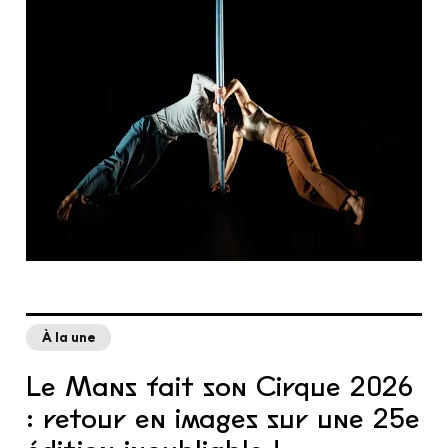
Les cours hebdos
Le Festival
Infos pratiques
Ressources
Espace presse/pros
Recrutement
Cartes cadeaux
Contactez-nous !
S'abonner à la newsletter
À la une
Le Mans fait son Cirque 2026
: retour en images sur une 25e
édition inoubliable !