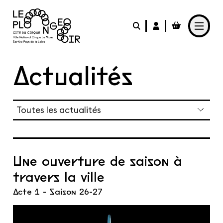
Aller au contenu principal
LE PLONGEOIR
Actualités
PARTICIPER
PRATIQUER
FABRIQUER
Une ouverture de saison à
L'AGENDA
travers la ville
L'ACTUALITÉ
Acte 1 - Saison 26-27
Le Café