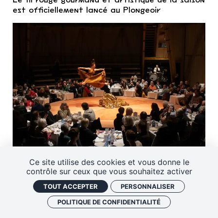
est officiellement lancé au Plongeoir
Ce site utilise des cookies et vous donne le
contrôle sur ceux que vous souhaitez activer
TOUT ACCEPTER
PERSONNALISER
POLITIQUE DE CONFIDENTIALITÉ
À la une
À voir