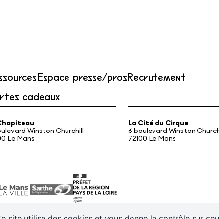
ssources
Espace presse/pros
Recrutement
rtes cadeaux
Chapiteau
La Cité du Cirque
oulevard Winston Churchill
6 boulevard Winston Churchi
00 Le Mans
72100 Le Mans
tival
Infos pratiques
e site utilise des cookies et vous donne le contrôle sur ce