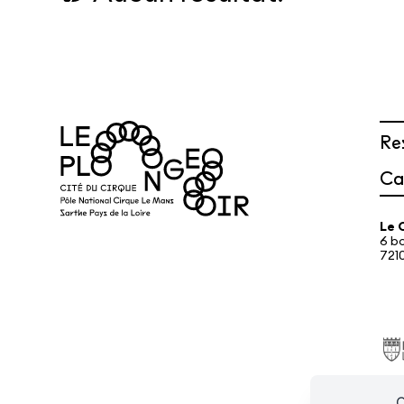
FABRIQUER
L'AGENDA
L'ACTUALITÉ
Re
Ca
Le 
6 b
721
Le Café
Les cours hebdos
Le Fes
C