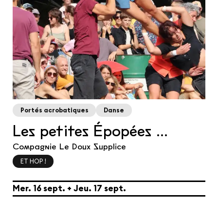
Portés acrobatiques
Danse
Les petites Épopées ...
Compagnie Le Doux Supplice
ET HOP !
du
mercredi
septembre
au
jeudi
septembre
Mer.
16
sept.
+
Jeu.
17
sept.