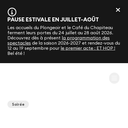
Aller au contenu principal
Ferm
Information :
PAUSE ESTIVALE EN JUILLET-AOÛT
Les accueils du Plongeoir et le Café du Chapiteau
ferment leurs portes du 24 juillet au 28 août 2026.
LE PLONGEOIR
Découvrez dès à présent
la programmation des
spectacles
de la saison 2026-2027 et rendez-vous du
PARTICIPER
12 au 19 septembre pour
le premier acte : ET HOP !
Bel été !
PRATIQUER
FABRIQUER
L'AGENDA
L'ACTUALITÉ
Soirée
Spectacle
À la une
Acrobatie
Roue Cyr
Une ouverture de
In Difference
Les inscriptions en
Soirée de présentation de saison à manger
saison à travers la
Pizza party
Le Café