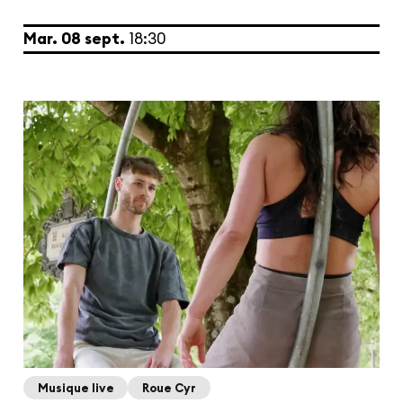
mardi
septembre
Mar.
08
sept.
18:30
Musique live
Roue Cyr