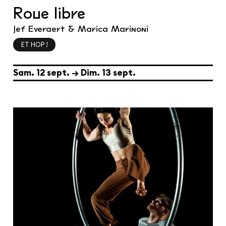
Roue libre
Jef Everaert & Marica Marinoni
ET HOP !
du
samedi
septembre
au
dimanche
septembre
Sam.
12
sept.
→
Dim.
13
sept.