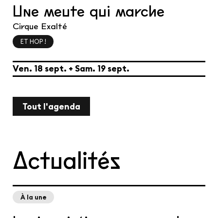
Une meute qui marche
Cirque Exalté
ET HOP !
du
vendredi
septembre
au
samedi
septembre
Ven.
18
sept.
+
Sam.
19
sept.
Tout l'agenda
Actualités
À la une