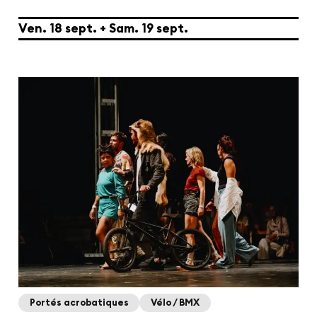
du
vendredi
septembre
au
samedi
septembre
Ven.
18
sept.
+
Sam.
19
sept.
Portés acrobatiques
Vélo / BMX