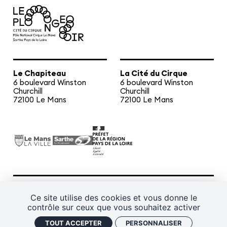
Les cours hebdos
Le Festival
Infos pratiques
Ressources
Espace presse/pros
Recrutement
Le Chapiteau
La Cité du Cirque
Cartes cadeaux
Contactez-nous !
6 boulevard Winston
6 boulevard Winston
S'abonner à la newsletter
Churchill
Churchill
72100 Le Mans
72100 Le Mans
CGV
Mentions légales
Plan de site
Ce site utilise des cookies et vous donne le
contrôle sur ceux que vous souhaitez activer
Politique de confidentialité
Gestion des cookies
TOUT ACCEPTER
PERSONNALISER