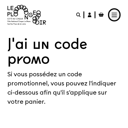
Aller au contenu principal
LE PLONGEOIR
J'ai un code
PARTICIPER
promo
PRATIQUER
Si vous possédez un code
FABRIQUER
promotionnel, vous pouvez l'indiquer
L'AGENDA
ci-dessous afin qu'il s'applique sur
votre panier.
L'ACTUALITÉ
Le Café