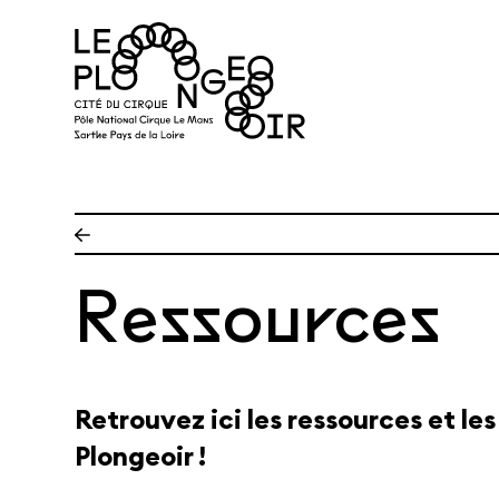
Aller au contenu principal
Ressources
Retrouvez ici les ressources et le
Plongeoir !