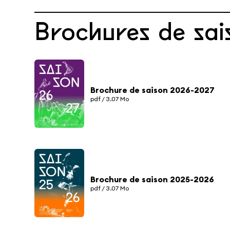
Brochures de sai
LE PLONGEOIR
PARTICIPER
Brochure de saison 2026-2027
PRATIQUER
pdf / 3.07 Mo
FABRIQUER
L'AGENDA
Brochure de saison 2025-2026
L'ACTUALITÉ
pdf / 3.07 Mo