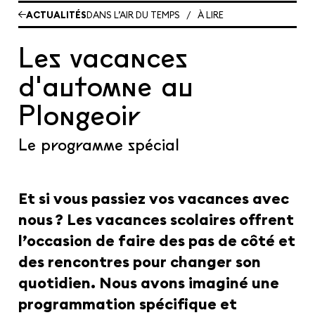
Les cours hebdos
ACTUALITÉS
DANS L’AIR DU TEMPS
/
À LIRE
Le Festival
Infos pratiques
Les vacances
d'automne au
Ressources
Espace presse/pros
Recrutement
Plongeoir
Cartes cadeaux
Contactez-nous !
S'abonner à la newsletter
Le programme spécial
Et si vous passiez vos vacances avec
nous ? Les vacances scolaires offrent
l’occasion de faire des pas de côté et
des rencontres pour changer son
quotidien. Nous avons imaginé une
programmation spécifique et