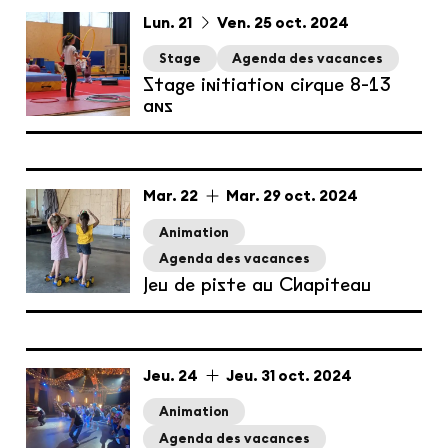
du
lundi
au
vendredi
octobre
Lun.
21
Ven.
25
oct.
2024
Stage
Agenda des vacances
Stage initiation cirque 8-13
ans
du
mardi
au
mardi
octobre
Mar.
22
Mar.
29
oct.
2024
Animation
Agenda des vacances
Jeu de piste au Chapiteau
du
jeudi
au
jeudi
octobre
Jeu.
24
Jeu.
31
oct.
2024
Animation
Agenda des vacances