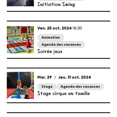
Initiation Swing
vendredi
octobre
Ven.
25
oct.
2024
18:30
Animation
Agenda des vacances
Soirée jeux
du
mardi
au
jeudi
octobre
Mar.
29
Jeu.
31
oct.
2024
Stage
Agenda des vacances
Stage cirque en famille