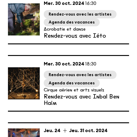
mercredi
octobre
Mer.
30
oct.
2024
16:30
Rendez-vous avec les artistes
Agenda des vacances
Acrobatie et danse
Rendez-vous avec Iéto
mercredi
octobre
Mer.
30
oct.
2024
18:30
Rendez-vous avec les artistes
Agenda des vacances
Cirque aérien et arts visuels
Rendez-vous avec Inbal Ben
Haim
du
jeudi
au
jeudi
octobre
Jeu.
24
Jeu.
31
oct.
2024