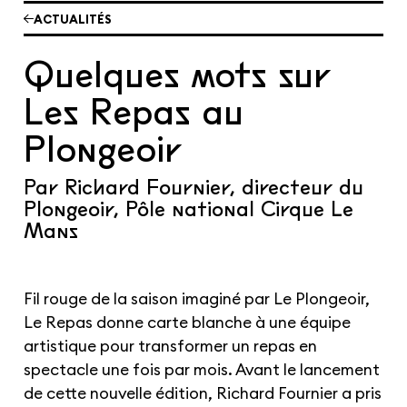
Les cours hebdos
ACTUALITÉS
Le Festival
Infos pratiques
Quelques mots sur
Les Repas au
Ressources
Espace presse/pros
Recrutement
Plongeoir
Cartes cadeaux
Contactez-nous !
S'abonner à la newsletter
Par Richard Fournier, directeur du
Plongeoir, Pôle national Cirque Le
Mans
Fil rouge de la saison imaginé par Le Plongeoir,
Le Repas donne carte blanche à une équipe
artistique pour transformer un repas en
spectacle une fois par mois. Avant le lancement
de cette nouvelle édition, Richard Fournier a pris