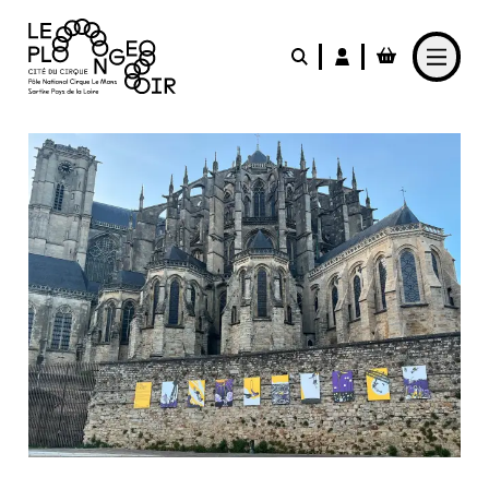
Aller au contenu principal
LE PLONGEOIR
PARTICIPER
PRATIQUER
FABRIQUER
L'AGENDA
L'ACTUALITÉ
Le Café