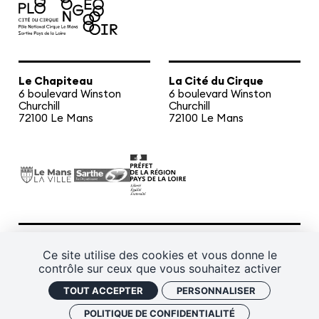
Le Chapiteau
La Cité du Cirque
6 boulevard Winston
6 boulevard Winston
Churchill
Churchill
72100 Le Mans
72100 Le Mans
CGV
Mentions légales
Plan de site
Ce site utilise des cookies et vous donne le
contrôle sur ceux que vous souhaitez activer
Politique de confidentialité
Gestion des cookies
TOUT ACCEPTER
PERSONNALISER
J'ai un code promo
Retrouver vos commandes
POLITIQUE DE CONFIDENTIALITÉ