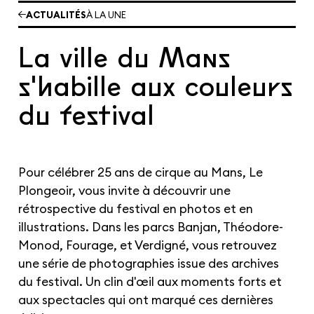
Les cours hebdos
ACTUALITÉS
À LA UNE
Le Festival
Infos pratiques
La ville du Mans
s'habille aux couleurs
Ressources
Espace presse/pros
Recrutement
du festival
Cartes cadeaux
Contactez-nous !
S'abonner à la newsletter
Pour célébrer 25 ans de cirque au Mans, Le
Plongeoir, vous invite à découvrir une
rétrospective du festival en photos et en
illustrations. Dans les parcs Banjan, Théodore-
Monod, Fourage, et Verdigné, vous retrouvez
une série de photographies issue des archives
du festival. Un clin d'œil aux moments forts et
aux spectacles qui ont marqué ces dernières