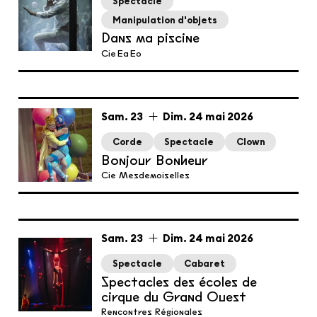
Spectacle
Manipulation d'objets
Dans ma piscine
Cie Ea Eo
du
samedi
au
dimanche
mai
Sam.
23
Dim.
24
mai
2026
Corde
Spectacle
Clown
Bonjour Bonheur
Cie Mesdemoiselles
du
samedi
au
dimanche
mai
Sam.
23
Dim.
24
mai
2026
Spectacle
Cabaret
Spectacles des écoles de
cirque du Grand Ouest
Rencontres Régionales