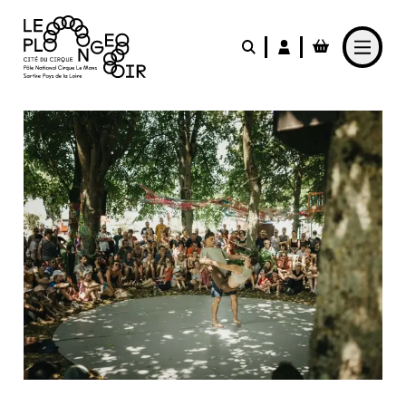
Aller au contenu principal
LE PLONGEOIR
PARTICIPER
PRATIQUER
FABRIQUER
L'AGENDA
L'ACTUALITÉ
Le Café