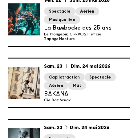
du
vendredi
au
samedi
mai
Ven.
22
Sam.
23
mai
2026
Spectacle
Aérien
Musique live
La Bamboche des 25 ans
Le Plongeoir, CirkVOST et cie
Sapage Nocture
du
samedi
au
dimanche
mai
Sam.
23
Dim.
24
mai
2026
Capilotraction
Spectacle
Aérien
Mât
BAKANA
Cie Das Arnak
du
samedi
au
dimanche
mai
Sam.
23
Dim.
24
mai
2026