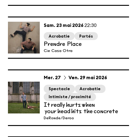
samedi
mai
Sam.
23
mai
2026
22:30
Acrobatie
Portés
Prendre Place
Cie Casa Otra
du
mercredi
au
vendredi
mai
Mer.
27
Ven.
29
mai
2026
Spectacle
Acrobatie
Intimiste / proximité
It really hurts when
your head hits the concrete
DeRonde/Deroo