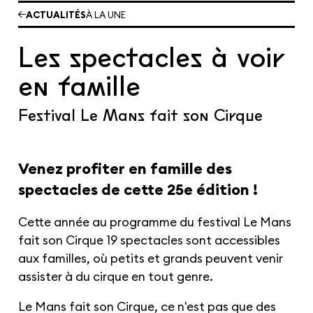
Les cours hebdos
ACTUALITÉS
À LA UNE
Le Festival
Infos pratiques
Les spectacles à voir
en famille
Ressources
Espace presse/pros
Recrutement
Cartes cadeaux
Contactez-nous !
Festival Le Mans fait son Cirque
S'abonner à la newsletter
Venez profiter en famille des
spectacles de cette 25e édition !
Cette année au programme du festival Le Mans
fait son Cirque 19 spectacles sont accessibles
aux familles, où petits et grands peuvent venir
assister à du cirque en tout genre.
Le Mans fait son Cirque, ce n'est pas que des