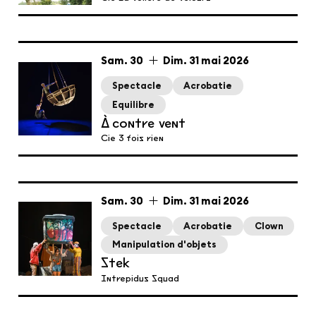
du
samedi
au
dimanche
mai
Sam.
30
Dim.
31
mai
2026
Spectacle
Acrobatie
Equilibre
À contre vent
Cie 3 fois rien
du
samedi
au
dimanche
mai
Sam.
30
Dim.
31
mai
2026
Spectacle
Acrobatie
Clown
Manipulation d'objets
Stek
Intrepidus Squad