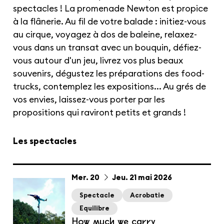
spectacles ! La promenade Newton est propice
à la flânerie. Au fil de votre balade : initiez-vous
au cirque, voyagez à dos de baleine, relaxez-
vous dans un transat avec un bouquin, défiez-
vous autour d'un jeu, livrez vos plus beaux
souvenirs, dégustez les préparations des food-
trucks, contemplez les expositions... Au grés de
vos envies, laissez-vous porter par les
propositions qui raviront petits et grands !
Les spectacles
du
mercredi
au
jeudi
mai
Mer.
20
Jeu.
21
mai
2026
Spectacle
Acrobatie
Equilibre
How much we carry