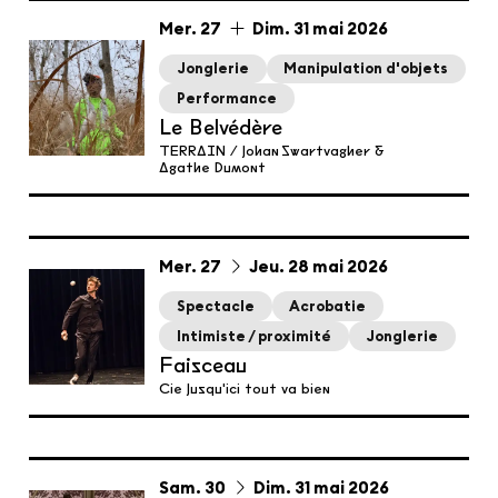
du
mercredi
au
dimanche
mai
Mer.
27
Dim.
31
mai
2026
Jonglerie
Manipulation d'objets
Performance
Le Belvédère
TERRAIN / Johan Swartvagher &
Agathe Dumont
du
mercredi
au
jeudi
mai
Mer.
27
Jeu.
28
mai
2026
Spectacle
Acrobatie
Intimiste / proximité
Jonglerie
Faisceau
Cie Jusqu'ici tout va bien
du
samedi
au
dimanche
mai
Sam.
30
Dim.
31
mai
2026