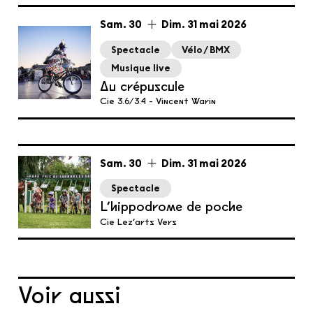
du
samedi
au
dimanche
mai
Sam.
30
Dim.
31
mai
2026
Spectacle
Vélo / BMX
Musique live
Au crépuscule
Cie 3.6/3.4 - Vincent Warin
du
samedi
au
dimanche
mai
Sam.
30
Dim.
31
mai
2026
Spectacle
L’hippodrome de poche
Cie Lez’arts Vers
Voir aussi