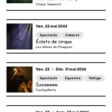
Cirque Immersif
vendredi
mai
Ven.
22
mai
2026
Spectacle
Cabaret
Éclats de cirque
Les élèves du Plongeoir
du
vendredi
au
dimanche
mai
Ven.
22
Dim.
31
mai
2026
Spectacle
Equestre
Voltige
Zusammen
Cie EquiNote