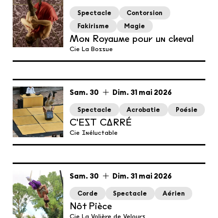
Spectacle
Contorsion
Fakirisme
Magie
Mon Royaume pour un cheval
Cie La Bossue
du
samedi
au
dimanche
mai
Sam.
30
Dim.
31
mai
2026
Spectacle
Acrobatie
Poésie
C'EST CARRÉ
Cie Inéluctable
du
samedi
au
dimanche
mai
Sam.
30
Dim.
31
mai
2026
Corde
Spectacle
Aérien
Nôt Pièce
Cie La Volière de Velours