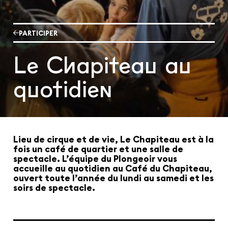
Les cours hebdos
Le Festival
Infos pratiques
PARTICIPER
Le Chapiteau au
Ressources
Espace presse/pros
Recrutement
Cartes cadeaux
Contactez-nous !
quotidien
S'abonner à la newsletter
Lieu de cirque et de vie, Le Chapiteau est à la
fois un café de quartier et une salle de
spectacle. L’équipe du Plongeoir vous
accueille au quotidien au Café du Chapiteau,
ouvert toute l’année du lundi au samedi et les
soirs de spectacle.