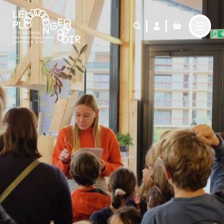
Aller au contenu principal
LE PLONGEOIR
PARTICIPER
PRATIQUER
FABRIQUER
L'AGENDA
L'ACTUALITÉ
Le Café