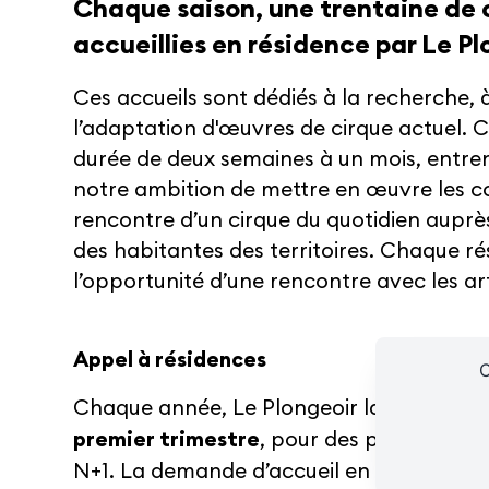
Chaque saison, une trentaine de
accueillies en résidence par Le Pl
Ces accueils sont dédiés à la recherche, à
l’adaptation d'œuvres de cirque actuel. C
Le Café
Les cours hebdos
Le Fes
durée de deux semaines à un mois, entre
notre ambition de mettre en œuvre les co
rencontre d’un cirque du quotidien auprè
des habitantes des territoires. Chaque r
l’opportunité d’une rencontre avec les art
Ressources
Espace presse/pros
Recrutement
Cartes cad
Appel à résidences
C
Chaque année, Le Plongeoir lance un
app
premier trimestre
, pour des projets à acc
N+1. La demande d’accueil en résidence s