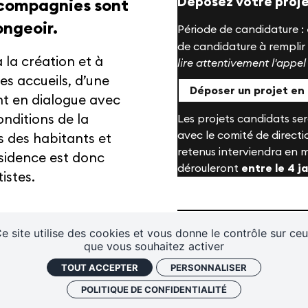
Déposez votre projet
 compagnies sont
ongeoir.
Période de candidature :
de candidature à remplir 
 la création et à
lire attentivement l'appe
es accueils, d’une
tival
Infos pratiques
Déposer un projet en 
nt en dialogue avec
nditions de la
Les projets candidats sero
avec le comité de direct
s des habitants et
retenus interviendra en m
ésidence est donc
dérouleront
entre le 4 j
istes.
eaux
Contactez-nous !
S'abonner à la newsletter
À télécharger
e site utilise des cookies et vous donne le contrôle sur ce
que vous souhaitez activer
Appel à résidences 2
el à résidences au
TOUT ACCEPTER
PERSONNALISER
pdf / 175.35 Ko
ueillir sur l'année
POLITIQUE DE CONFIDENTIALITÉ
’effectue