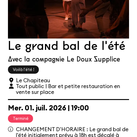
Les cours hebdos
Le Festival
Infos pratiques
Le grand bal de l'été
Ressources
Espace presse/pros
Recrutement
Cartes cadeaux
Contactez-nous !
S'abonner à la newsletter
Avec la compagnie Le Doux Supplice
Voilà l'été !
Le Chapiteau
Tout public | Bar et petite restauration en
vente sur place
Mer.
01.
juil.
2026
19:00
Terminé
CHANGEMENT D'HORAIRE : Le grand bal de
l'été initialement prévu à 18h est décalé à