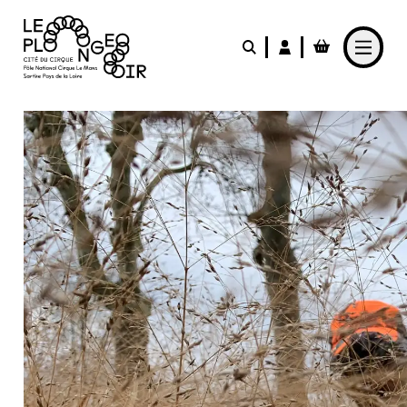
Aller au contenu principal
LE PLONGEOIR
PARTICIPER
PRATIQUER
FABRIQUER
L'AGENDA
L'ACTUALITÉ
Le Café