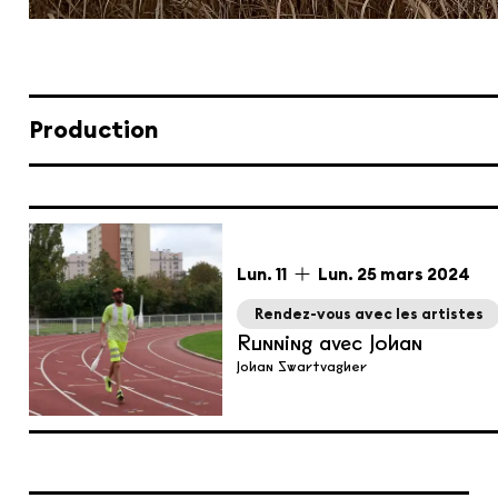
Production
du
lundi
au
lundi
mars
Lun.
11
Lun.
25
mars
2024
Rendez-vous avec les artistes
Running avec Johan
Johan Swartvagher