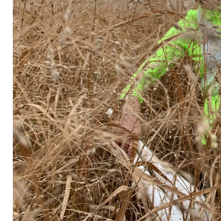
Les cours hebdos
Le Festival
Infos pratiques
Ressources
Espace presse/pros
Recrutement
Cartes cadeaux
Contactez-nous !
S'abonner à la newsletter