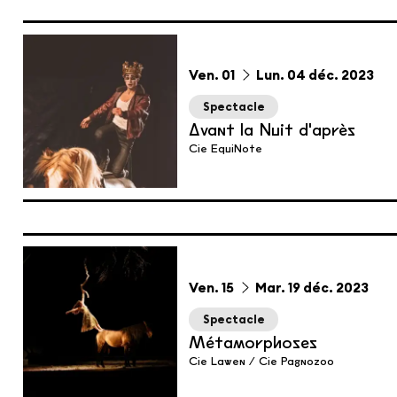
du
vendredi
au
lundi
décembre
Ven.
01
Lun.
04
déc.
2023
Spectacle
Avant la Nuit d'après
Cie EquiNote
du
vendredi
au
mardi
décembre
Ven.
15
Mar.
19
déc.
2023
Spectacle
Métamorphoses
Cie Lawen / Cie Pagnozoo