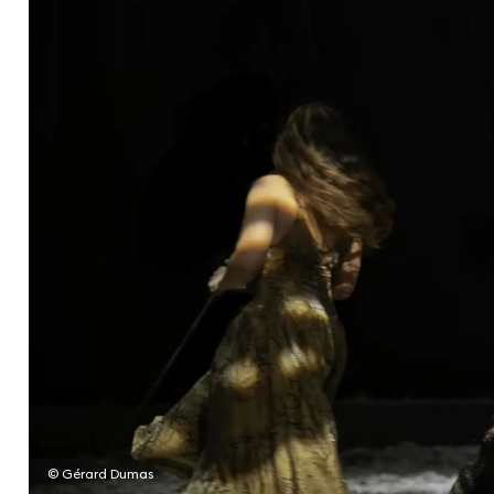
Les cours hebdos
Le Festival
Infos pratiques
Ressources
Espace presse/pros
Recrutement
Cartes cadeaux
Contactez-nous !
S'abonner à la newsletter
© Gérard Dumas