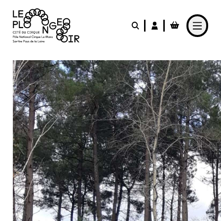
Aller au contenu principal
LE PLONGEOIR
PARTICIPER
PRATIQUER
FABRIQUER
L'AGENDA
L'ACTUALITÉ
Le Café