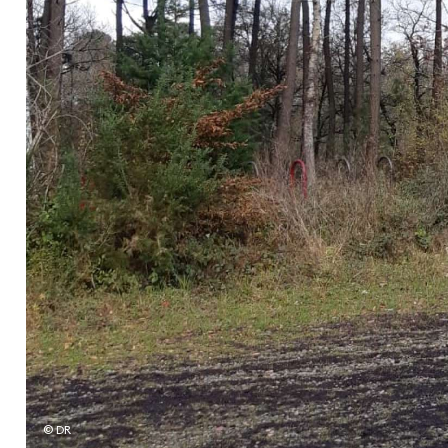
Les cours hebdos
Le Festival
Infos pratiques
Ressources
Espace presse/pros
Recrutement
Cartes cadeaux
Contactez-nous !
S'abonner à la newsletter
© DR