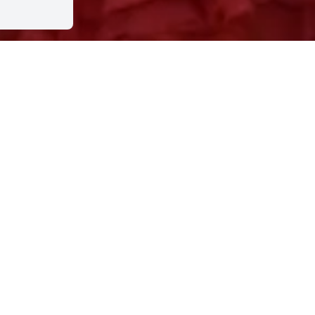
les artistes, c’est quoi ?
 résidence par Le Plongeoir, Pôle national Cirque,
 leur quotidien et de leur travail de création. Venir
ntrer dans la fabrique du cirque contemporain et
istiques qui travaillent sur leurs futurs spectacles.
 une forme propre aux artistes : cela peut être
ition, une visite de la scénographie… Soyez curieux