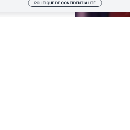
POLITIQUE DE CONFIDENTIALITÉ
Un rendez-vous avec 
e création au
uvre les portes de
Les artistes accueillis en
vaille à la création
vous ouvrent les portes de
e)
, qui verra le jour
à un rendez-vous, c’est e
rencontrer des équipes art
Chaque rendez-vous prend
au en décembre 2023,
une discussion, une répét
et curieuses !
artier des Sablons -
on propre chapiteau.
 du contrat local
 œuvre par la Ville
r Le Plongeoir, Pôle