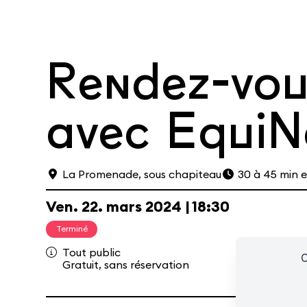
Rendez-vou
avec EquiN
Le Café
Les cours hebdos
Le Fes
La Promenade, sous chapiteau
30 à 45 min 
Ven.
22.
mars
2024
18:30
Ressources
Espace presse/pros
Recrutement
Cartes cad
Terminé
Tout public
C
Gratuit, sans réservation