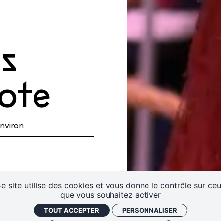
s
ote
tival
Infos pratiques
environ
eaux
Contactez-nous !
S'abonner à la newsletter
e site utilise des cookies et vous donne le contrôle sur ce
que vous souhaitez activer
TOUT ACCEPTER
PERSONNALISER