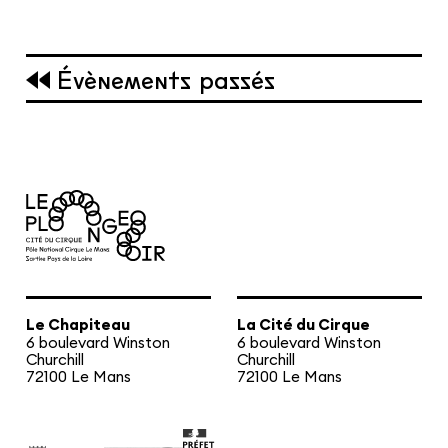
Les cours hebdos
Le Festival
Infos pratiques
Évènements passés
Ressources
Espace presse/pros
Recrutement
Cartes cadeaux
Contactez-nous !
S'abonner à la newsletter
Le Chapiteau
La Cité du Cirque
6 boulevard Winston
6 boulevard Winston
Churchill
Churchill
72100 Le Mans
72100 Le Mans