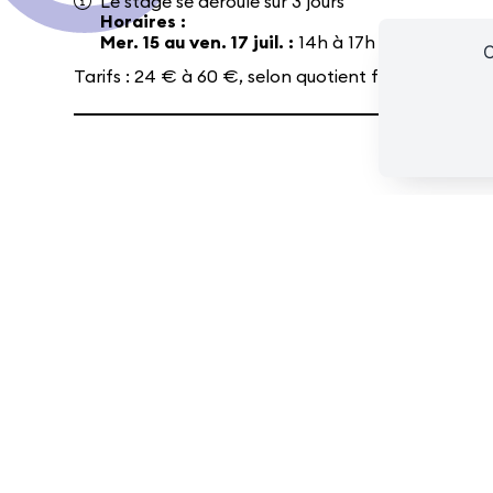
Le stage se déroule sur 3 jours
Horaires :
Ressources
Espace presse/pros
Recrutement
Cartes cad
Mer. 15 au ven. 17 juil. :
14h à 17h
C
Tarifs : 24 € à 60 €, selon quotient familial + lice
Un stage d’initiation pour découvrir diff
cirque (acrobatie, jonglage, équilibre sur
exprimer sa créativité. Mini présentation
les stages de 5 séances).
Comment calculer mon tarif ?