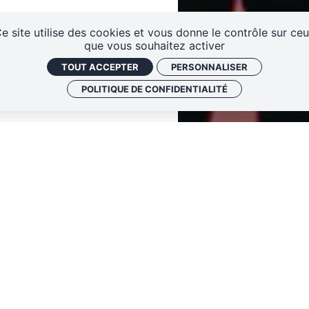
eaux
Contactez-nous !
S'abonner à la newsletter
e site utilise des cookies et vous donne le contrôle sur ce
que vous souhaitez activer
nce 7,60 €
TOUT ACCEPTER
PERSONNALISER
POLITIQUE DE CONFIDENTIALITÉ
érentes techniques de
 objet, trapèze…) et
 aux familles (pour