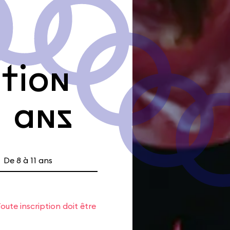
ation
1 ans
De 8 à 11 ans
tival
Infos pratiques
oute inscription doit être