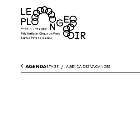
Aller au contenu principal
AGENDA
/
STAGE
AGENDA DES VACANCES