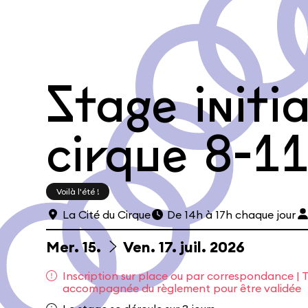
Stage initi
cirque 8-1
Voilà l'été !
La Cité du Cirque
De 14h à 17h chaque jour
Le Café
Les cours hebdos
Le Fes
du
au
Mer.
15.
Ven.
17.
juil.
2026
Inscription sur place ou par correspondance | T
accompagnée du règlement pour être validée