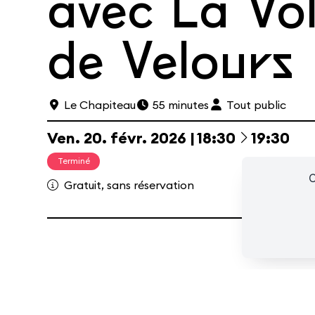
avec La Vol
Le Café
Les cours hebdos
Le Fes
de Velours
Le Chapiteau
55 minutes
Tout public
Ressources
Espace presse/pros
Recrutement
Cartes cad
à
Ven.
20.
févr.
2026
18:30
19:30
Terminé
C
Gratuit, sans réservation