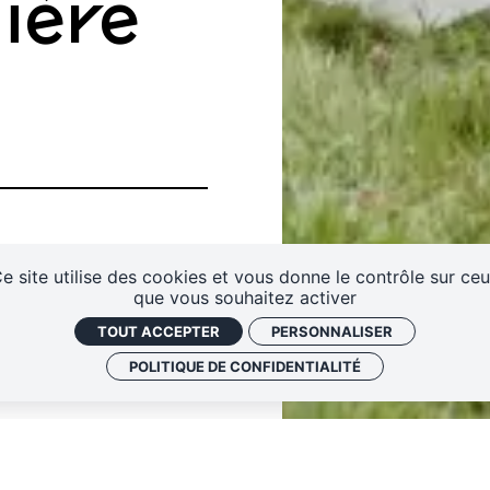
ière
tival
Infos pratiques
eaux
Contactez-nous !
S'abonner à la newsletter
e site utilise des cookies et vous donne le contrôle sur ce
que vous souhaitez activer
TOUT ACCEPTER
PERSONNALISER
POLITIQUE DE CONFIDENTIALITÉ