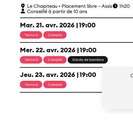
Le Café
Les cours hebdos
Le Fes
Le Chapiteau
• Placement libre – Assis
1h20
Conseillé à partir de 10 ans
Mar.
21.
avr.
2026
19:00
Terminé
Complet
Mer.
22.
avr.
2026
19:00
Ressources
Espace presse/pros
Recrutement
Cartes cad
Terminé
Complet
Garde de bambins
Jeu.
23.
avr.
2026
19:00
C
Terminé
Complet