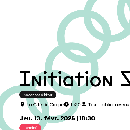
Initiation 
Vacances d'hiver
Le Café
Les cours hebdos
Le Fes
La Cité du Cirque
1h30
Tout public, nivea
Jeu.
13.
févr.
2025
18:30
Terminé