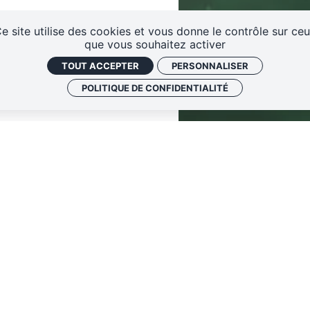
eaux
Contactez-nous !
S'abonner à la newsletter
e site utilise des cookies et vous donne le contrôle sur ce
que vous souhaitez activer
TOUT ACCEPTER
PERSONNALISER
POLITIQUE DE CONFIDENTIALITÉ
Voir aussi
es Swing avec les
CarréMans Swing
er) et Ça part en
Ça part en Swing