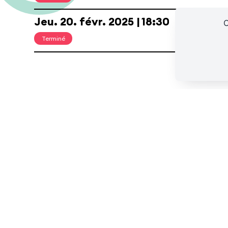
Ressources
Espace presse/pros
Recrutement
Cartes cad
Jeu.
20.
févr.
2025
18:30
C
Terminé
Ça va swinguer au Chapiteau !
Initiez-vous aux pas des différentes dans
associations CarréMans Swing (le 13 févri
Swing (le 20 février).
Bar et petite restauration en vente sur place