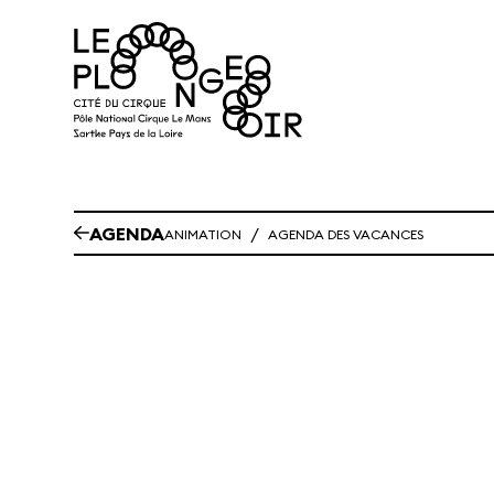
Aller au contenu principal
AGENDA
/
ANIMATION
AGENDA DES VACANCES