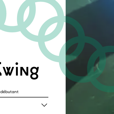
Swing
tival
Infos pratiques
u débutant