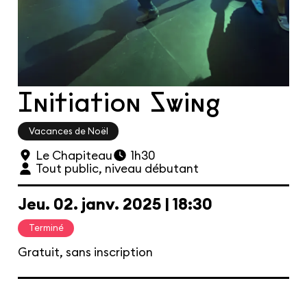
Les cours hebdos
Le Festival
Infos pratiques
Initiation Swing
Ressources
Espace presse/pros
Recrutement
Cartes cadeaux
Contactez-nous !
S'abonner à la newsletter
Vacances de Noël
Le Chapiteau
1h30
Tout public, niveau débutant
Jeu.
02.
janv.
2025
18:30
Terminé
Gratuit, sans inscription